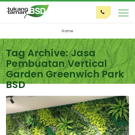
Home
Tag Archive: Jasa
Pembuatan Vertical
Garden Greenwich Park
BSD