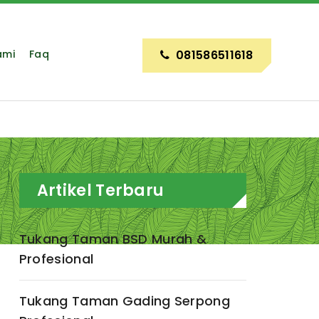
ami
Faq
081586511618
Artikel Terbaru
Tukang Taman BSD Murah &
Profesional
Tukang Taman Gading Serpong