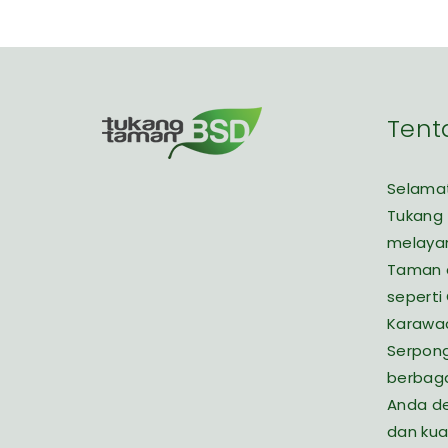
Tent
Selamat
Tukang
melaya
Taman d
seperti
Karawac
Serpon
berbaga
Anda de
dan kua