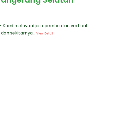
 Tangerang Selatan
— Kami melayani jasa pembuatan vertical
dan sekitarnya...
View Detail