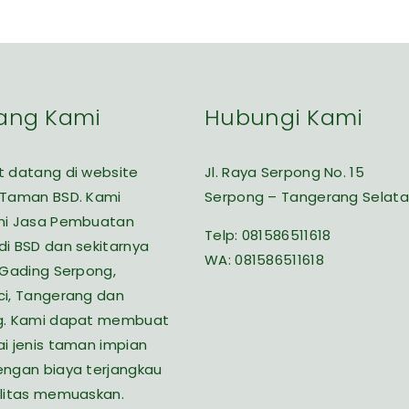
ang Kami
Hubungi Kami
 datang di website
Jl. Raya Serpong No. 15
 Taman BSD. Kami
Serpong – Tangerang Selat
ni Jasa Pembuatan
Telp:
081586511618
i BSD dan sekitarnya
WA:
081586511618
 Gading Serpong,
i, Tangerang dan
g. Kami dapat membuat
i jenis taman impian
ngan biaya terjangkau
litas memuaskan.