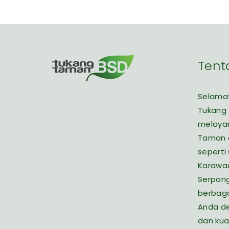
Tent
Selamat
Tukang
melaya
Taman d
seperti
Karawac
Serpon
berbaga
Anda de
dan kua