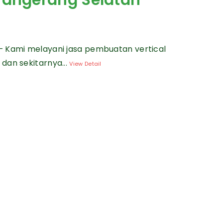
 Tangerang Selatan
— Kami melayani jasa pembuatan vertical
dan sekitarnya...
View Detail