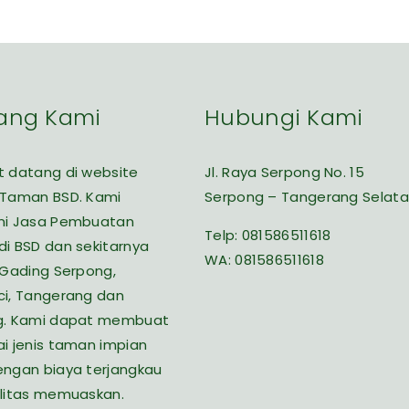
ang Kami
Hubungi Kami
 datang di website
Jl. Raya Serpong No. 15
 Taman BSD. Kami
Serpong – Tangerang Selat
ni Jasa Pembuatan
Telp:
081586511618
i BSD dan sekitarnya
WA:
081586511618
 Gading Serpong,
i, Tangerang dan
g. Kami dapat membuat
i jenis taman impian
ngan biaya terjangkau
litas memuaskan.