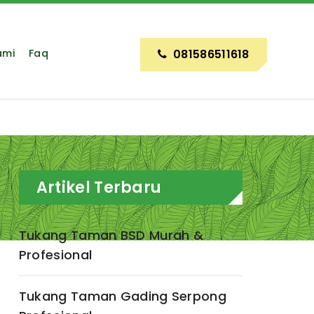
ami
Faq
081586511618
Artikel Terbaru
Tukang Taman BSD Murah &
Profesional
Tukang Taman Gading Serpong