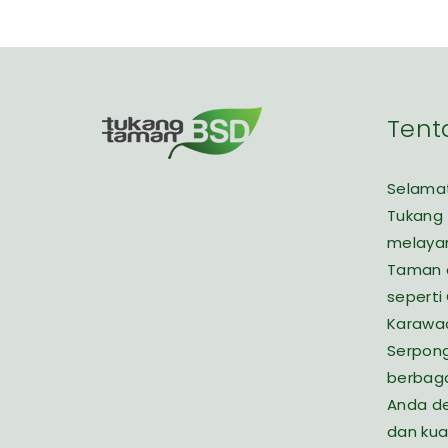
Tent
Selamat
Tukang
melaya
Taman d
seperti
Karawac
Serpon
berbaga
Anda de
dan kua