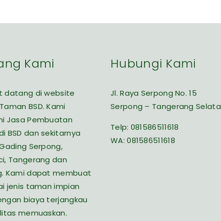
ang Kami
Hubungi Kami
 datang di website
Jl. Raya Serpong No. 15
 Taman BSD. Kami
Serpong – Tangerang Selat
ni Jasa Pembuatan
Telp:
081586511618
i BSD dan sekitarnya
WA:
081586511618
 Gading Serpong,
i, Tangerang dan
g. Kami dapat membuat
i jenis taman impian
ngan biaya terjangkau
litas memuaskan.