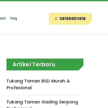
ami
Faq
081586511618
Artikel Terbaru
Tukang Taman BSD Murah &
Profesional
Tukang Taman Gading Serpong