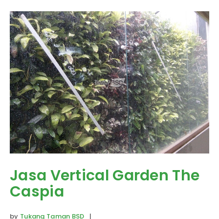
Jasa Vertical Garden The
Caspia
by
Tukang Taman BSD
|