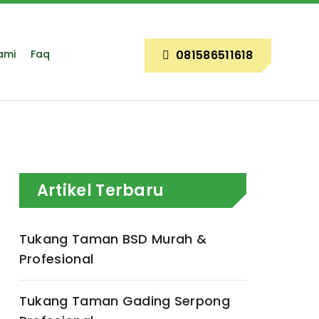
ami
Faq
081586511618
Artikel Terbaru
Tukang Taman BSD Murah &
Profesional
Tukang Taman Gading Serpong