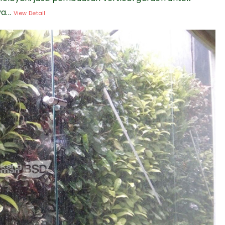
a...
View Detail