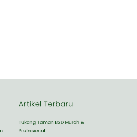
Artikel Terbaru
Tukang Taman BSD Murah &
an
Profesional