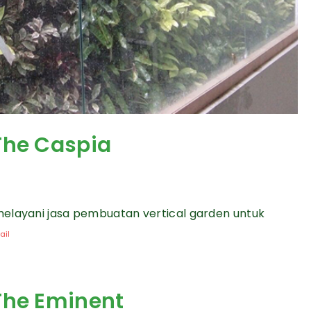
The Caspia
melayani jasa pembuatan vertical garden untuk
ail
The Eminent