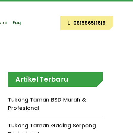
ami
Faq
081586511618
Artikel Terbaru
Tukang Taman BSD Murah &
Profesional
Tukang Taman Gading Serpong