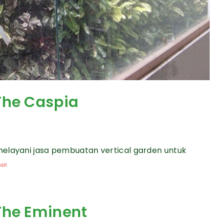
The Caspia
melayani jasa pembuatan vertical garden untuk
ail
The Eminent