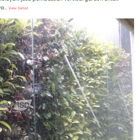
a...
View Detail