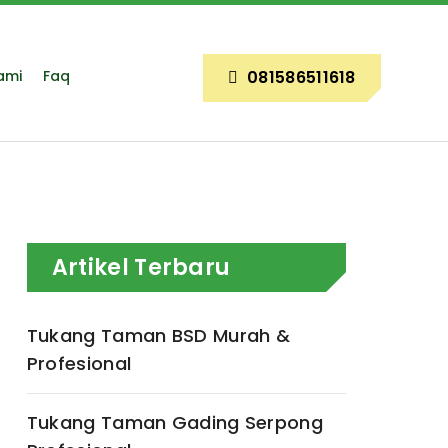
ami
Faq
081586511618
Artikel Terbaru
Tukang Taman BSD Murah &
Profesional
Tukang Taman Gading Serpong