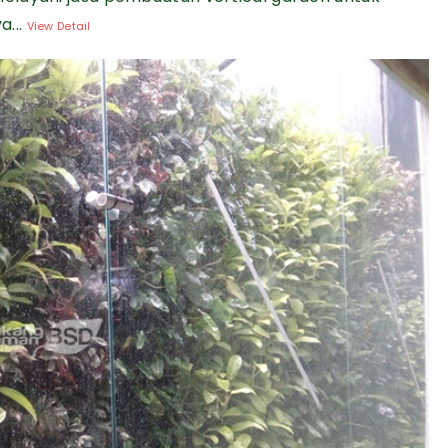
a...
View Detail