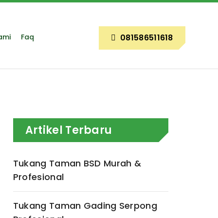
ami
Faq
081586511618
Artikel Terbaru
Tukang Taman BSD Murah &
Profesional
Tukang Taman Gading Serpong