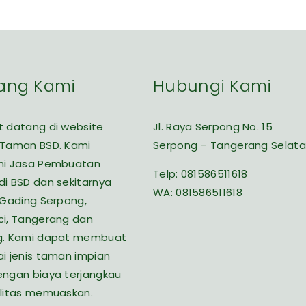
ang Kami
Hubungi Kami
 datang di website
Jl. Raya Serpong No. 15
 Taman BSD. Kami
Serpong – Tangerang Selat
ni Jasa Pembuatan
Telp:
081586511618
i BSD dan sekitarnya
WA:
081586511618
 Gading Serpong,
i, Tangerang dan
g. Kami dapat membuat
i jenis taman impian
ngan biaya terjangkau
litas memuaskan.